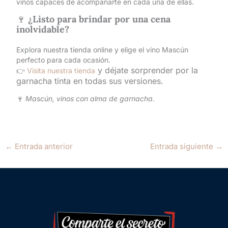
vinos capaces de acompañarte en cada una de ellas.
🍷
¿Listo para brindar por una cena
inolvidable?
Explora nuestra tienda online y elige el vino Mascún
perfecto para cada ocasión.
y déjate sorprender por la
👉
Visita nuestra tienda
garnacha tinta en todas sus versiones.
🍷
Mascún, vinos con alma de garnacha.
←
Entrada anterior
Entrada siguiente
→