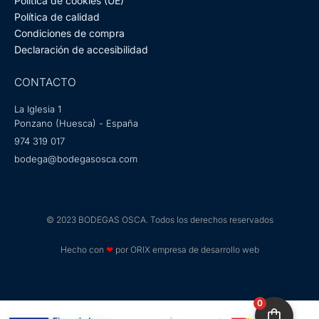
Política de cookies (UE)
Política de calidad
Condiciones de compra
Declaración de accesibilidad
CONTACTO
La Iglesia 1
Ponzano (Huesca) - España
974 319 017
bodega@bodegasosca.com
© 2023 BODEGAS OSCA. Todos los derechos reservados
Hecho con
❤
por ORIX empresa de desarrollo web
0