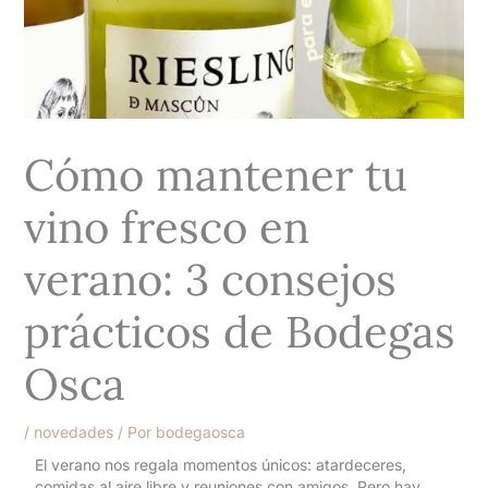
Cómo mantener tu
vino fresco en
verano: 3 consejos
prácticos de Bodegas
Osca
/
novedades
/ Por
bodegaosca
El verano nos regala momentos únicos: atardeceres,
comidas al aire libre y reuniones con amigos. Pero hay