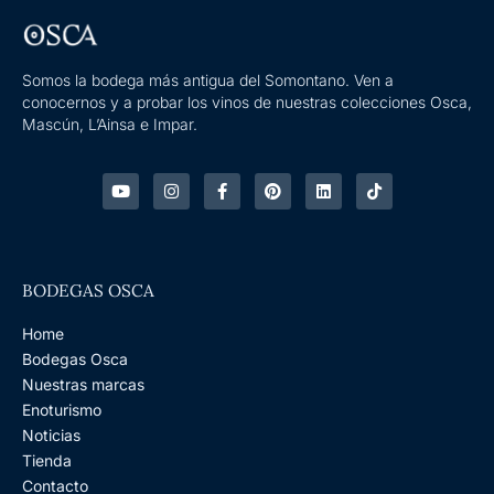
Somos la bodega más antigua del Somontano. Ven a
conocernos y a probar los vinos de nuestras colecciones Osca,
Mascún, L’Ainsa e Impar.
Y
I
F
P
L
T
o
n
a
i
i
i
u
s
c
n
n
k
t
t
e
t
k
t
u
a
b
e
e
o
b
g
o
r
d
k
e
r
o
e
i
BODEGAS OSCA
a
k
s
n
m
-
t
f
Home
Bodegas Osca
Nuestras marcas
Enoturismo
Noticias
Tienda
Contacto