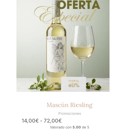
producto
de
tiene
precios:
múltiples
desde
variantes.
14,00€
Las
hasta
opciones
72,00€
se
pueden
elegir
en
la
página
de
producto
Mascún Riesling
Promociones
14,00
€
-
72,00
€
Valorado con
5.00
de 5