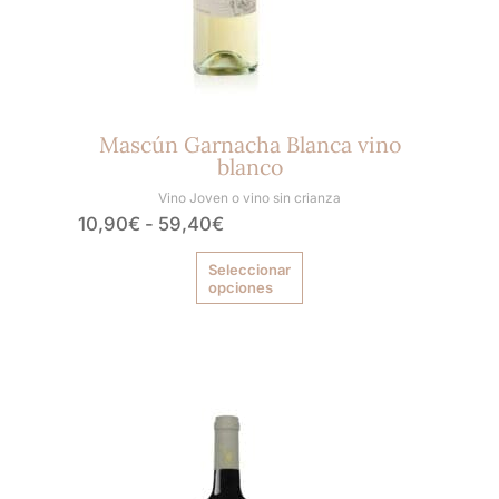
la
página
de
producto
Mascún Garnacha Blanca vino
blanco
Vino Joven o vino sin crianza
10,90
€
-
59,40
€
Seleccionar
opciones
Rango
Este
producto
de
tiene
precios:
múltiples
desde
variantes.
10,00€
Las