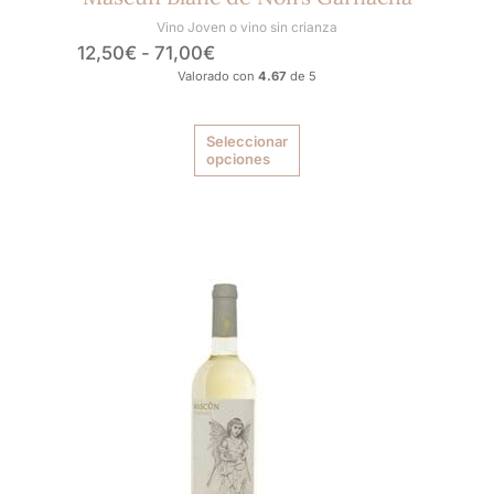
Vino Joven o vino sin crianza
12,50
€
-
71,00
€
Valorado con
4.67
de 5
Seleccionar
opciones
Rango
Este
producto
de
tiene
precios:
múltiples
desde
variantes.
10,90€
Las
hasta
opciones
59,40€
se
pueden
elegir
en