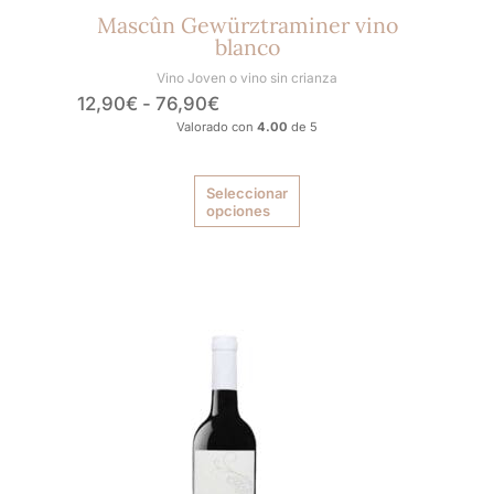
Mascûn Gewürztraminer vino
blanco
Vino Joven o vino sin crianza
12,90
€
-
76,90
€
Valorado con
4.00
de 5
Seleccionar
opciones
Rango
Este
producto
de
tiene
precios:
múltiples
desde
variantes.
15,90€
Las
hasta
opciones
93,90€
se
pueden