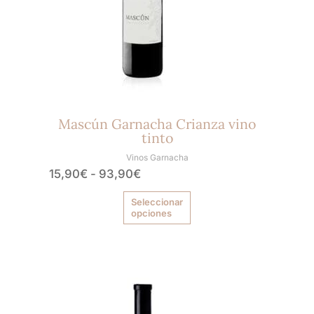
elegir
en
la
página
de
producto
Mascún Garnacha Crianza vino
tinto
Vinos Garnacha
15,90
€
-
93,90
€
Seleccionar
opciones
Rango
Este
producto
de
tiene
precios: