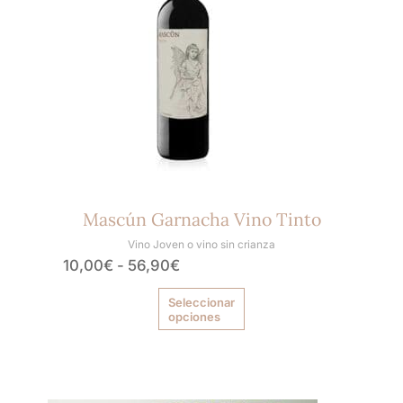
hasta
opciones
56,90€
se
pueden
elegir
en
la
página
de
producto
Mascún Garnacha Vino Tinto
Vino Joven o vino sin crianza
10,00
€
-
56,90
€
Seleccionar
opciones
Rango
Este