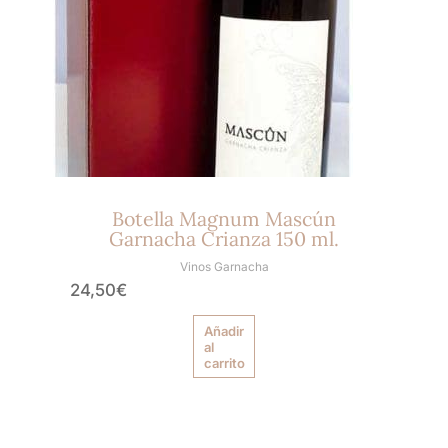
Botella Magnum Mascún
Garnacha Crianza 150 ml.
Vinos Garnacha
24,50
€
Añadir
al
carrito