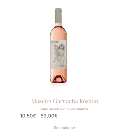
Rango
Este
producto
de
tiene
precios:
múltiples
desde
variantes.
10,50€
Las
hasta
opciones
59,90€
se
pueden
elegir
en
la
página
de
producto
Mascûn Garnacha Rosado
Vino Joven o vino sin crianza
10,50
€
-
59,90
€
Seleccionar