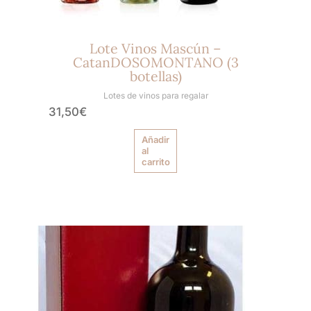
Lote Vinos Mascún –
CatanDOSOMONTANO (3
botellas)
Lotes de vinos para regalar
31,50
€
Añadir
al
carrito