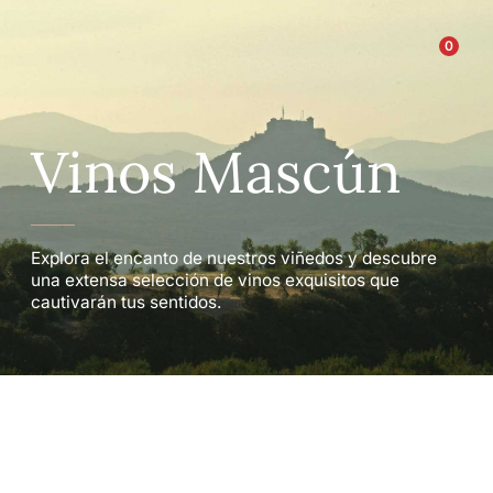
Ir
al
0
contenido
BODEGAS OSCA
NUESTRAS MARCAS
BLOG-NOTICIAS
Vinos Mascún
Explora el encanto de nuestros viñedos y descubre
una extensa selección de vinos exquisitos que
cautivarán tus sentidos.