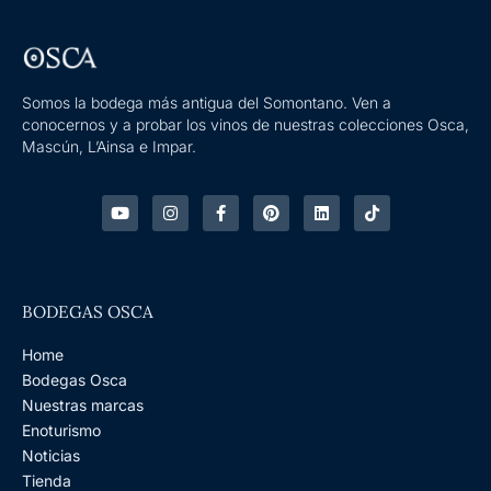
Somos la bodega más antigua del Somontano. Ven a
conocernos y a probar los vinos de nuestras colecciones Osca,
Mascún, L’Ainsa e Impar.
Y
I
F
P
L
T
o
n
a
i
i
i
u
s
c
n
n
k
t
t
e
t
k
t
u
a
b
e
e
o
b
g
o
r
d
k
e
r
o
e
i
BODEGAS OSCA
a
k
s
n
m
-
t
f
Home
Bodegas Osca
Nuestras marcas
Enoturismo
Noticias
Tienda