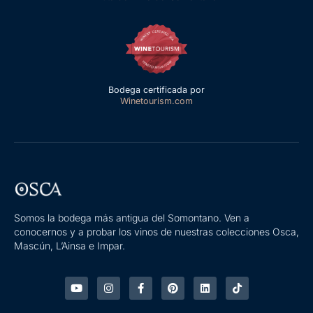
Bodega certificada por
Winetourism.com
Somos la bodega más antigua del Somontano. Ven a
conocernos y a probar los vinos de nuestras colecciones Osca,
Mascún, L’Ainsa e Impar.
Y
I
F
P
L
T
o
n
a
i
i
i
u
s
c
n
n
k
t
t
e
t
k
t