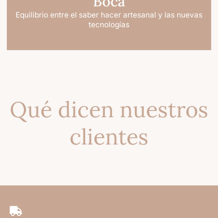
Boca
n
l
Equilibrio entre el saber hacer artesanal y las nuevas
a
tecnologías
p
á
g
i
n
a
d
e
Qué dicen nuestros
p
r
clientes
o
d
u
c
t
o