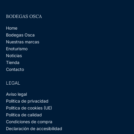
u
a
b
e
e
o
b
g
o
r
d
k
e
r
o
e
i
BODEGAS OSCA
a
k
s
n
m
-
t
f
Home
Bodegas Osca
Nuestras marcas
Enoturismo
Noticias
Tienda
Contacto
LEGAL
Aviso legal
Política de privacidad
Política de cookies (UE)
Política de calidad
Condiciones de compra
Declaración de accesibilidad