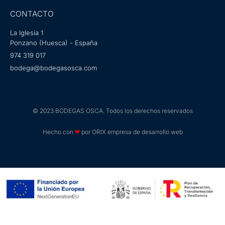
CONTACTO
La Iglesia 1
Ponzano (Huesca) - España
974 319 017
bodega@bodegasosca.com
© 2023 BODEGAS OSCA. Todos los derechos reservados
Hecho con
❤
por ORIX empresa de desarrollo web