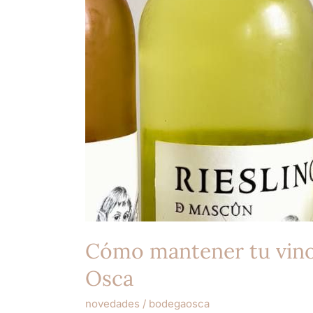
Bodegas
Osca
Cómo mantener tu vino 
Osca
novedades
/
bodegaosca