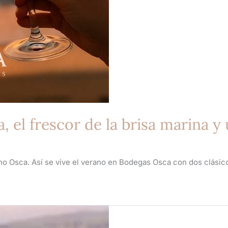
, el frescor de la brisa marina y
ino Osca. Así se vive el verano en Bodegas Osca con dos clásic