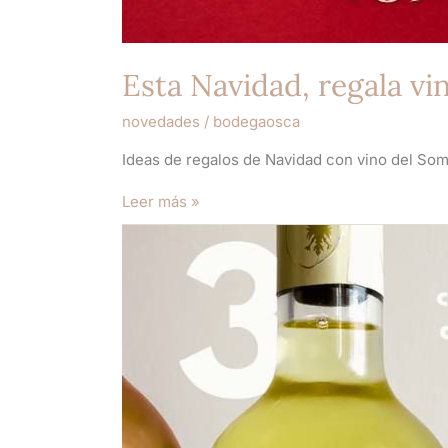
Esta Navidad, regala 
novedades
/
bodegaosca
Ideas de regalos de Navidad con vino del Som
Leer más »
Cómo
mantener
tu
vino
fresco
en
verano:
3
consejos
prácticos
de