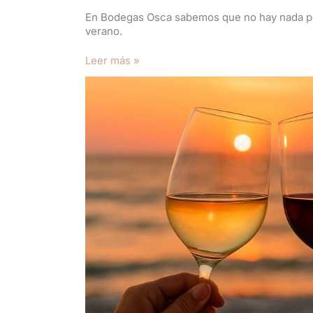
En Bodegas Osca sabemos que no hay nada peo
verano.
Leer más »
Un
atardecer
en
la
playa,
el
frescor
de
la
brisa
marina
y
un
buen
vino