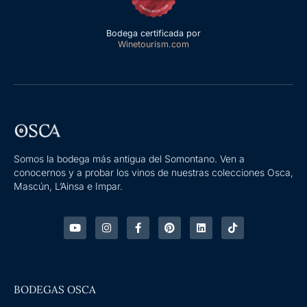
Bodega certificada por
Winetourism.com
Somos la bodega más antigua del Somontano. Ven a
conocernos y a probar los vinos de nuestras colecciones Osca,
Mascún, L’Ainsa e Impar.
Y
I
F
P
L
T
o
n
a
i
i
i
u
s
c
n
n
k
t
t
e
t
k
t
u
a
b
e
e
o
b
g
o
r
d
k
e
r
o
e
i
BODEGAS OSCA
a
k
s
n
m
-
t