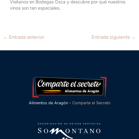
Visítanos en Bodegas Osca y descubre por qué nuestros
vinos son tan especiales.
←
Entrada anterior
Entrada siguiente
→
Alimentos de Aragón -
Comparte el Secreto