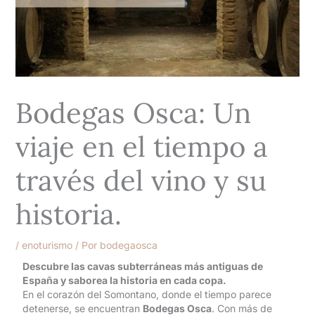
Bodegas Osca: Un
viaje en el tiempo a
través del vino y su
historia.
/
enoturismo
/ Por
bodegaosca
Descubre las cavas subterráneas más antiguas de
España y saborea la historia en cada copa.
En el corazón del Somontano, donde el tiempo parece
detenerse, se encuentran
Bodegas Osca
. Con más de