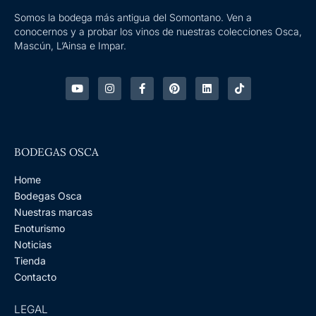
Somos la bodega más antigua del Somontano. Ven a
conocernos y a probar los vinos de nuestras colecciones Osca,
Mascún, L’Ainsa e Impar.
Y
I
F
P
L
T
o
n
a
i
i
i
u
s
c
n
n
k
t
t
e
t
k
t
u
a
b
e
e
o
b
g
o
r
d
k
e
r
o
e
i
BODEGAS OSCA
a
k
s
n
m
-
t
f
Home
Bodegas Osca
Nuestras marcas
Enoturismo
Noticias
Tienda
Contacto
LEGAL